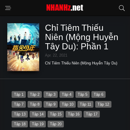
Chỉ Tiêm Thiếu
Niên (Mộng Huyễn
Tây Du): Phần 1
Apr. 22, 2021
Chỉ Tiêm Thiếu Niên (Mộng Huyễn Tây Du)
Tập 1
Tập 2
Tập 3
Tập 4
Tập 5
Tập 6
Tập 7
Tập 8
Tập 9
Tập 10
Tập 11
Tập 12
Tập 13
Tập 14
Tập 15
Tập 16
Tập 17
Tập 18
Tập 19
Tập 20