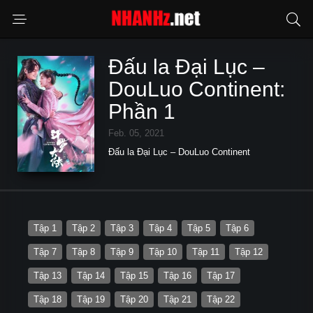
Đấu la Đại Lục –
DouLuo Continent:
Phần 1
Feb. 05, 2021
Đấu la Đại Lục – DouLuo Continent
Tập 1
Tập 2
Tập 3
Tập 4
Tập 5
Tập 6
Tập 7
Tập 8
Tập 9
Tập 10
Tập 11
Tập 12
Tập 13
Tập 14
Tập 15
Tập 16
Tập 17
Tập 18
Tập 19
Tập 20
Tập 21
Tập 22