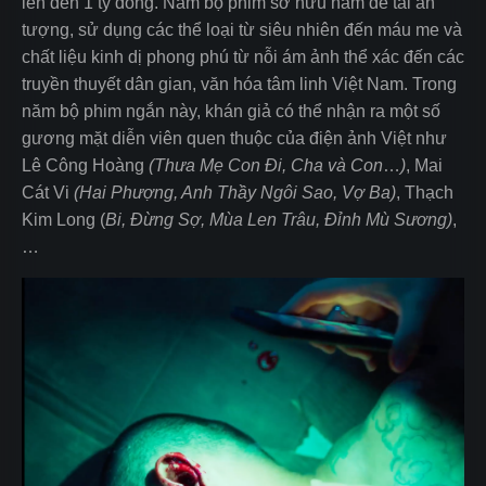
lên đến 1 tỷ đồng. Năm bộ phim sở hữu năm đề tài ấn
tượng, sử dụng các thể loại từ siêu nhiên đến máu me và
chất liệu kinh dị phong phú từ nỗi ám ảnh thể xác đến các
truyền thuyết dân gian, văn hóa tâm linh Việt Nam. Trong
năm bộ phim ngắn này, khán giả có thể nhận ra một số
gương mặt diễn viên quen thuộc của điện ảnh Việt như
Lê Công Hoàng
(Thưa Mẹ Con Đi, Cha và Con
…
)
, Mai
Cát Vi
(Hai Phượng, Anh Thầy Ngôi Sao, Vợ Ba)
, Thạch
Kim Long (
Bi, Đừng Sợ, Mùa Len Trâu, Đỉnh Mù Sương)
,
…