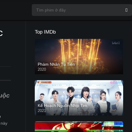
c
Top IMDb
Phàm Nhân Tu Tiên
2020
uộc
Kế Hoạch Nguồn Nhịp Tim
2021
n
 này