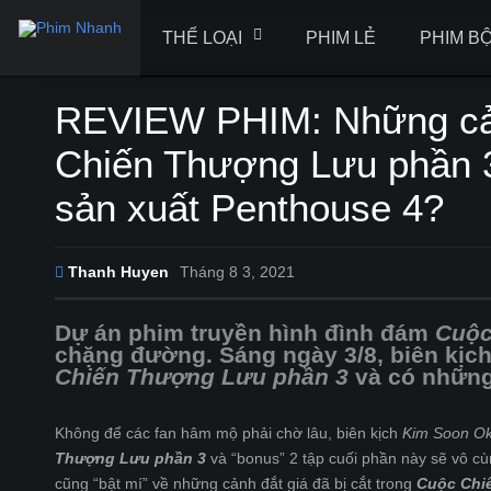
THỂ LOẠI
PHIM LẺ
PHIM B
REVIEW PHIM: Những cảnh
Chiến Thượng Lưu phần 3
sản xuất Penthouse 4?
Thanh Huyen
Tháng 8 3, 2021
Dự án phim truyền hình đình đám
Cuộc
chặng đường. Sáng ngày 3/8, biên kịc
Chiến Thượng Lưu phần 3
và có những
Không để các fan hâm mộ phải chờ lâu, biên kịch
Kim Soon O
Thượng Lưu phần 3
và “bonus” 2 tập cuối phần này sẽ vô cù
cũng “bật mí” về những cảnh đắt giá đã bị cắt trong
Cuộc Chi