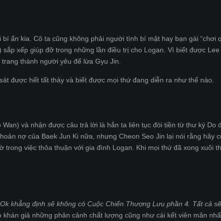
 bí ẩn kia. Cô ta cũng không phải người tình bí mật hay bạn gái “chơi 
sắp xếp giúp đỡ trong những lần điều trị cho Logan. Vì biết được Le
trang thành người yêu để lừa Gyu Jin.
át được hết tất thảy và biết được mọi thứ đang diễn ra như thế nào.
an) và nhận được câu trả lời là hắn ta liên tục đòi tiền từ thư ký Do 
 khoản nợ của Baek Jun Ki nữa, nhưng Cheon Seo Jin lại nói rằng hãy 
ờ trong việc thỏa thuận với gia đình Logan. Khi mọi thứ đã xong xuôi t
Ok khẳng định sẽ không có Cuộc Chiến Thượng Lưu phần 4. Tất cả s
 khán giả những phân cảnh chất lượng cũng như cái kết viên mãn nhấ