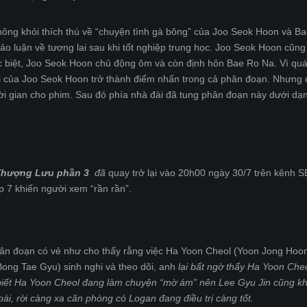
 không khỏi thích thú về “chuyện tình gà bông” của Joo Seok Hoon và B
hảo luận về tương lai sau khi tốt nghiệp trung học. Joo Seok Hoon cũn
c biệt, Joo Seok Hoon chủ động ôm và còn định hôn Bae Ro Na. Vì qu
ối của Joo Seok Hoon trở thành điểm nhấn trong cả phân đoạn. Nhưng
hời gian cho phim. Sau đó phía nhà đài đã tung phân đoạn này dưới dạn
Thượng Lưu phần 3
đã
quay trở lại vào 20h00 ngày 30/7 trên kênh S
p 7 khiến người xem “rần rần”.
hân đoạn có vẻ như cho thấy rằng việc Ha Yoon Cheol (Yoon Jong Hoo
Bong Tae Gyu) sinh nghi và theo dõi, anh
lại bất ngờ thấy Ha Yoon Che
à biết Ha Yoon Cheol đang làm chuyện “mờ ám” nên Lee Gyu Jin cũng k
i, rời càng xa căn phòng có Logan đang điều trị càng tốt.