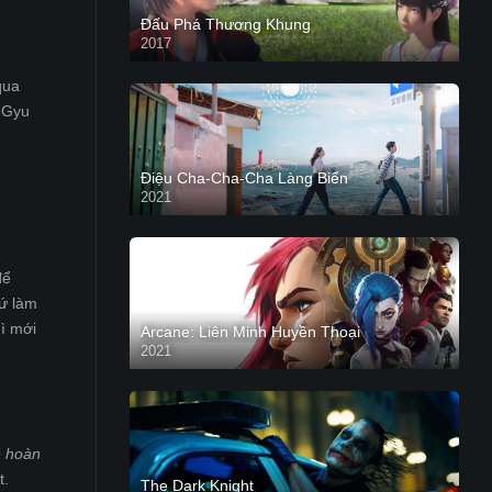
Đấu Phá Thương Khung
2017
qua
e Gyu
Điệu Cha-Cha-Cha Làng Biển
2021
để
cứ làm
hì mới
Arcane: Liên Minh Huyền Thoại
2021
ẽ hoàn
t.
The Dark Knight