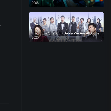
2008
n
Trách Em Quá Xinh Đẹp – We Are All Alone
2020