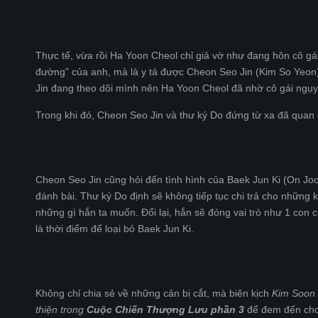
Thực tế, vừa rồi Ha Yoon Cheol chỉ giả vờ như đang hôn cô gái
đường” của anh, mà là y tá được Cheon Seo Jin (Kim So Yeon) 
Jin đang theo dõi mình nên Ha Yoon Cheol đã nhờ cô gái ngụy 
Trong khi đó, Cheon Seo Jin và thư ký Do đứng từ xa đã quan s
Cheon Seo Jin cũng hỏi đến tình hình của Baek Jun Ki (On Joo W
đánh bài. Thư ký Do định sẽ không tiếp tục chi trả cho những
những gì hắn ta muốn. Đổi lại, hắn sẽ đóng vai trò như 1 con c
là thời điểm để loại bỏ Baek Jun Ki.
Không chỉ chia sẻ về những cản bị cắt, mà biên kịch
Kim Soon 
thiện trong
Cuộc Chiến Thượng Lưu phần 3
để đem đến cho