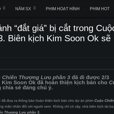
Ộ
NĂM SX
PHIM HOẠT HÌNH
PHIM HOT
 “đắt giá” bị cắt trong Cuộ
. Biên kịch Kim Soon Ok sẽ
 Chiến Thượng Lưu phần 3
đã đi được 2/3
h Kim Soon Ok đã hoàn thiện kịch bản cho
C
 chia sẻ đáng chú ý.
k
đã đưa ra thông báo hoàn thiện kịch bản cho dự án phim
Cuộc Chiế
ng mãn nhãn đối với người xem. Không chỉ có vậy, nhà biên kịch tài ba
ến Thượng Lưu phần 3.