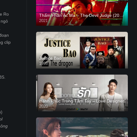
ae Ro
Thẩm Phán Ác Ma – The Devil Judge (2021)
2021
g ngỏ
á
 đoạn
g clip
Justice Bao
1993
BS.
Hạnh Phúc Trong Tầm Tay – Love Designer
2020
n)
ol
hông