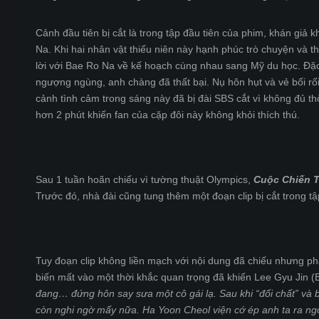
Cảnh đầu tiên bị cắt là trong tập đầu tiên của phim, khán giả
Na. Khi hai nhân vật thiếu niên này hạnh phúc trò chuyện và t
lời với Bae Ro Na về kế hoạch cùng nhau sang Mỹ du học. Đặ
ngượng ngùng, anh chàng đã thất bại. Nụ hôn hụt và vẻ bối r
cảnh tình cảm trong sáng này đã bị đài SBS cắt vì không đủ t
hơn 2 phút khiến fan của cặp đôi này không khỏi thích thú.
Sau 1 tuần hoãn chiếu vì tường thuật Olympics,
Cuộc Chiến 
Trước đó, nhà đài cũng tung thêm một đoạn clip bị cắt trong tậ
Tuy đoạn clip không liền mạch với nội dung đã chiếu nhưng p
biến mất vào một thời khắc quan trọng đã khiến Lee Gyu Jin (
đang… đứng hôn say sưa một cô gái lạ. Sau khi “đối chất” v
còn nghi ngờ mấy nữa. Ha Yoon Cheol viện cớ ép anh ta ra ngoà