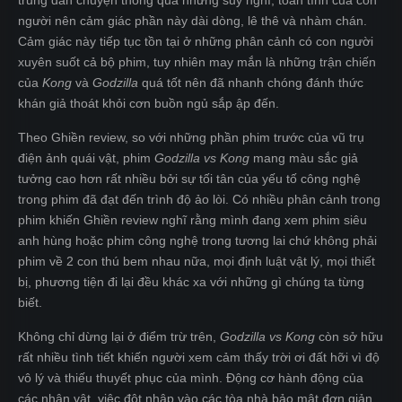
trung dẫn chuyện thông qua những suy nghĩ, toan tính của con
người nên cảm giác phần này dài dòng, lê thê và nhàm chán.
Cảm giác này tiếp tục tồn tại ở những phân cảnh có con người
xuyên suốt cả bộ phim, tuy nhiên may mắn là những trận chiến
của
Kong
và
Godzilla
quá tốt nên đã nhanh chóng đánh thức
khán giả thoát khỏi cơn buồn ngủ sắp ập đến.
Theo Ghiền review, so với những phần phim trước của vũ trụ
điện ảnh quái vật, phim
Godzilla vs Kong
mang màu sắc giả
tưởng cao hơn rất nhiều bởi sự tối tân của yếu tố công nghệ
trong phim đã đạt đến trình độ ảo lòi. Có nhiều phân cảnh trong
phim khiến Ghiền review nghĩ rằng mình đang xem phim siêu
anh hùng hoặc phim công nghệ trong tương lai chứ không phải
phim về 2 con thú bem nhau nữa, mọi định luật vật lý, mọi thiết
bị, phương tiện đi lại đều khác xa với những gì chúng ta từng
biết.
Không chỉ dừng lại ở điểm trừ trên,
Godzilla vs Kong
còn sở hữu
rất nhiều tình tiết khiến người xem cảm thấy trời ơi đất hỡi vì độ
vô lý và thiếu thuyết phục của mình. Động cơ hành động của
các nhân vật, việc đột nhập vào các tòa nhà bảo mật đơn giản