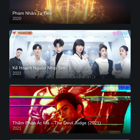
Phàm Nhân Tu Tiên
2020
Kế Hoạch Nguồn Nhịp Tim
2021
Thẩm Phán Ác Ma – The Devil Judge (2021)
2021