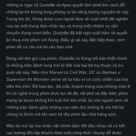
những lo ngại về
Godzilla
và Apex quyết tâm phải tìm cách để
chống lại bé khủng long phóng ra tia năng lượng nguyên tử này.
Trong khi đó,
Kong
được con người đưa về nuôi nhốt để nghiên
cứu tại một trung tâm nhân tạo và trong một nhiệm vụ vận
chuyển
Kong
vượt biển,
Godzilla
đã bất ngờ xuất hiện và quyết
ăn thua một phen với
Kong
. Điều gì sẽ xảy đến tiếp theo, xem
phim để có câu trả lời các bạn nhé
Đúng với tên gọi của phim,
Godzilla vs Kong
nổi bật nhất chính
là những trận đánh long trời lở đất của hai bé bự thuộc vũ trụ
quái vật này. Nếu như
Marvel
có
Civil War
,
DC
có
Batman v
Superman
thì
Monster verse
sẽ tự hào vì có cuộc chiến của hai
siêu thú trên. Độ bạo lực, đã mắt, hoành tráng của những màn tỉ
thí võ nghệ trong phim thực sự rất đã, rất phê và đặc biệt, phim
mang lại được không khí tuổi thơ khi nhắc lại cho người xem về
những trận đánh giữa những con siêu thú khổng lồ mà hồi bé
chúng ta thích mê khi xem ké đĩa phim lậu nhà hàng xóm.
Mặc dù mô típ hai nhân vật chính diện đối đầu nhau sẽ có kết
cục tương đối rập khuôn theo một công thức chung dễ đoán