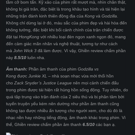
tầm cỡ bom tấn. Kỹ xảo của phim rất mượt mà, nhìn chân thật,
không bị giả trân, đặc biệt là trong khâu tạo hình và tái hiện lại
những trận đánh kinh thiên động địa của
Kong
và
Godzilla
.
Không chỉ dừng lại ở đó, màu sắc của phim đẹp và hài hòa đến
không tưởng, đặc biệt khi bối cảnh chính của trận chiến được
đặt tại
HongKong
với nhiều loại đèn ngọn xanh ngọn đỏ, mang
đến cảm giác mãn nhãn và nghệ thuật, tương tự như cách
mà
John Wick 3
đã làm được. Vì vậy, Ghiền review chấm phần
này
8.5/10
luôn nha.
Âm thanh:
Phần âm thanh của phim
Godzilla vs
Kong
được
Junkie XL
– nhà soạn nhạc vừa mới thổi hồn
cho
Zack Snyder’s Justice League
nên mọi cảnh chiến đấu
trong phim được tái hiện rất hùng hồn sống động. Tuy nhiên, do
quá tập trung vào trận đánh của 2 siêu thú và bị phân tâm bởi
tuyến truyện yếu kém nên dường như phần âm thanh cũng
không tạo được nhiều ấn tượng cho người xem, cho dù đó là
nhạc nền hay những tiếng động, âm thanh khác trong phim. Vì
thế, Ghiền review chấm phần âm thanh
6.5/10
các bạn ạ.