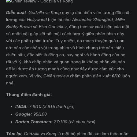
Diễn xuất
:
Godzilla vs Kong
quy tụ dàn diễn viên tương đối chất
lượng của
Hollywood
hiện tại như
Alexander Skarsgård, Millie
Bobby Brown
và
Eiza González
, đồng thời sự xuất hiện của một
số nhân vật giúp kết nối một cách hợp lý giữa phần phim này
với các phần phim trước. Tuy nhiên, do mạch truyện quá non
nớt nên các nhân vật trong phim vô hình chung trở nên thiếu
chiều sâu, đặc biệt là động cơ, suy nghĩ và hành động của họ
rất vô lý, khó chấp nhận và quan trọng là không nhân vật nào
để lại được ấn tượng mạnh cũng như đẩy được cảm xúc cho
người xem. Vì vậy, Ghiền review chấm phần diễn xuất
6/10
luôn
nhé.
Thang điểm đánh giá:
IMDB:
7.9/10 (3.915 đánh giá)
Google:
95/100
Rotten Tomatoes:
77/100 (cà chua tươi)
Tóm lại
,
Godzilla vs Kong
là một bộ phim đủ sức làm thỏa mãn