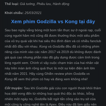
Thể loại:
Giả tưởng, Phiêu lưu, Hành động
Khởi chiếu:
25/03/2021
Xem phim Godzilla vs Kong tại đây
Sau bao ngày vắng bóng một bom tấn thực sự ở ngoài rạp, cuối
cùng người hâm mộ cũng đã được thưởng thức một siêu phẩm
của vũ trụ quái vật khi hai siêu thú đình đám và có nhiều fanclub
nhất đối đầu với nhau.
Kong
và
Godzilla
đều đã có những phim
riêng của mình vào các năm 2017 và 2019 dù không được đánh
giá quá cao nhưng phần nào đã gây dựng được cảm tình trong
lòng người xem. Chính vì vậy cuộc chạm trán của hai nhân vật
này trên màn ảnh rộng quả thực là một sự kiện điện ảnh lớn
nhất năm 2021. Hãy cùng Ghiền review phim
Godzilla vs
Kong
để xem thử phim có hay và đáng xem không nhé!
Cốt truyện:
Sau khi
Godzilla
giải cứu con người thoát khỏi thảm
họa diệt vong đến từ những loại quái thú độc ác khác, bỗng
nhiên một ngày nọ,
Godzilla
bất ngờ tấn công vào trụ sở của
một công ty công nghệ tên là Apex. Điều này đã làm giấy nên