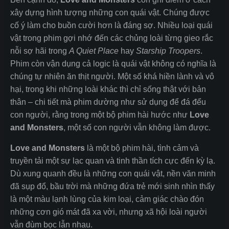
xây dựng hình tượng những con quái vật. Chúng được
cố ý làm cho buồn cười hơn là đáng sợ. Nhiều loại quái
vật trong phim gợi nhớ đến các chủng loài từng gieo rắc
nỗi sợ hãi trong
A Quiet Place
hay
Starship Troopers
.
Phim còn vận dụng cả logic là quái vật không có nghĩa là
chúng tự nhiên ăn thịt người. Một số khá hiền lành và vô
hại, trong khi những loài khác thì chỉ sống thật với bản
thân – chi tiết mà phim dường như sử dụng để đá đểu
con người, rằng trong một bộ phim hài hước như
Love
and Monsters
, một số con người vẫn không làm được.
Love and Monsters
là một bộ phim hài, tình cảm và
truyền tải một sự lạc quan và tinh thần tích cực đến kỳ lạ.
Dù xung quanh đều là những con quái vật, nền văn minh
đã sụp đổ, bầu trời mà những đứa trẻ mới sinh nhìn thấy
là một màu lạnh lùng của kim loại, cảm giác chào đón
những cơn gió mát đã xa vời, nhưng xã hội loài người
vẫn đùm bọc lẫn nhau.