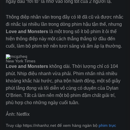
ngày đầu “rời tổ” là nhờ vào lòng tốt của 2 người lạ.
Thông điệp nhân văn trong đây có lẽ đã cũ và được nhắc
đi nhắc lại nhiều lần trong dòng phim hậu tận thế, nhưng
Love and Monsters
là một trong số ít bộ phim ít ỏi thể
hiện thông điệp này một cách thẳng thắng từ đầu đến
cuối, làm bộ phim trở nên tươi sáng và ấm áp lạ thường.
New York Times
Love and Monsters
không dài. Thời lượng chỉ có 104
phút. Nhịp điệu nhanh vừa phải. Phim nhấn nhá nhiều
khoảng khắc hài hước, pha trộn hành động, một số giây
phút lắng đọng và lối diễn vô cùng có duyên của Dylan
O’Brien. Tất cả làm nên một bộ phim đậm chất giải trí,
phù hợp cho những ngày cuối tuần.
Ảnh: Netflix
Truy cập https://nhanhz.net để xem hàng ngàn bộ
phim trực