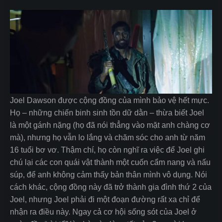
Joel Dawson được cộng đồng của mình bảo vệ hết mực.
Họ – những chiến binh sinh tồn dữ dằn – thừa biết Joel
là một gánh nặng (họ đã nói thẳng vào mặt anh chàng cơ
mà), nhưng họ vẫn lo lắng và chăm sóc cho anh từ năm
16 tuổi bơ vơ. Thậm chí, họ còn nghĩ ra việc để Joel ghi
chú lại các con quái vật thành một cuốn cẩm nang và nấu
súp, để anh không cảm thấy bản thân mình vô dụng. Nói
cách khác, cộng đồng này đã trở thành gia đình thứ 2 của
Joel, nhưng Joel phải đi một đoạn đường rất xa chỉ để
nhận ra điều này. Ngay cả cơ hội sống sót của Joel ở