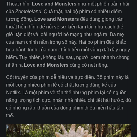
Thoạt nhìn,
Love and Monsters
như một phiên bản nhái
của
Zombieland
. Quả thật, hai bộ phim có nhiều điểm
tương đồng.
Love and Monsters
đều dùng giọng trần
thuật hóm hỉnh để nói về sự kiện tăm tối, như cách thế
giới tận diệt và loài người bỏ mạng như ngả rạ. Ba mẹ
của nam chính nằm trong số này. Hai bộ phim đều khắc
họa hành trình của nam chính trên một vùng đất đầy nguy
hiểm. Tuy nhiên, không lâu sau, người xem nhanh chóng
nhận ra
Love and Monsters
cũng có nét riêng.
Cốt truyện của phim dễ hiểu và trực diện. Bộ phim này là
một trong nhiều phim lẻ có chất lượng đáng kể của
Netflix. Là một phim về tận thế nhưng phim lại có nguồn
năng lượng tích cực, nhấn nhá nhiều chi tiết hài hước, dù
có những rập khuôn của dòng phim thiếu niên hậu tận
thế.