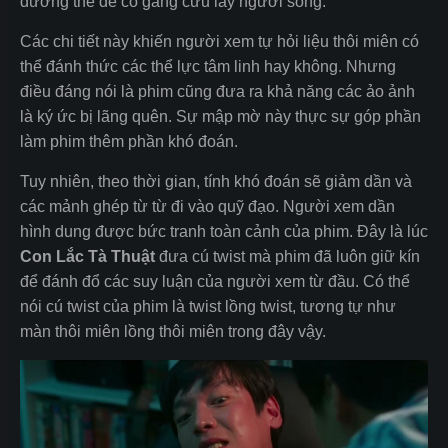
dương thế để cố gắng cứu lấy người sống.
Các chi tiết này khiến người xem tự hỏi liệu thôi miên có
thể đánh thức các thể lực tâm linh hay không. Nhưng
điều đáng nói là phim cũng đưa ra khả năng các ảo ảnh
là ký ức bị lãng quên. Sự mập mờ này thực sự góp phần
làm phim thêm phần khó đoán.
Tuy nhiên, theo thời gian, tính khó đoán sẽ giảm dần và
các mảnh ghép từ từ đi vào quỹ đạo. Người xem dần
hình dung được bức tranh toàn cảnh của phim. Đây là lúc
Con Lắc Tà Thuật
đưa cú twist mà phim đã luôn giữ kín
để đánh đổ các suy luận của người xem từ đầu. Có thể
nói cú twist của phim là twist lồng twist, tương tự như
màn thôi miên lồng thôi miên trong đây vậy.