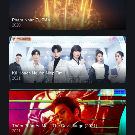
Phàm Nhân Tu Tiên
2020
Kế Hoạch Nguồn Nhịp Tim
2021
Thẩm Phán Ác Ma – The Devil Judge (2021)
2021