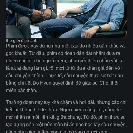
thế giới điện ảnh
Phim được xây dựng như một câu đố nhiều uẩn khúc và
góc khuất. Từ đầu, phim có đoạn dẫn dắt nhằm đưa ra
nhiều chi tiết cho người xem, như giới thiệu nhân vật, ai
là ai, ai đang làm gì, rồi mới từ từ đưa khán giả đến với
câu chuyện chính. Thực tế, câu chuyện thực sự bắt đầu
bằng chi tiết Do Hyun quyết định để giáo sư Choi thôi
miên bản thân.
Trường đoạn này tuy khá chậm và hơi dài, nhưng các chi
tiết lại không hề dư thừa. Người xem càng coi, càng tờ
mờ nhận ra mối liên kết giữa chúng. Từ đó, phim thực sự
tạo dựng nên một bức màn bí ẩn bao bọc lấy câu chuyện,
cũng như gieo mầm mống tò mò vào người xem.