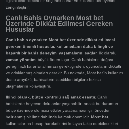
ilgisini çekebilecek bir seçenek sunar ve kullanıcı deneyimini
zenginleştirir.
Canlı Bahis Oynarken Most bet
Üzerinde Dikkat Edilmesi Gereken
Hususlar
Canlı bahis oynarken Most bet üzerinde dikkat edilmesi
gereken önemli hususlar, kullanıcıların daha bilinçli ve
başarılı bir bahis deneyimi yaşamalarını sağlar.
İlk olarak,
zaman yönetimi
büyük önem taşır. Canlı bahislerin doğası
gereği hızlı kararlar alınması gerektiğinden, oyuncuların dikkatli
ve odaklanmış olmaları gerekir. Bu noktada, Most bet’in kullanıcı
dostu arayüzü, bahisçilerin istedikleri bilgilere hızlıca
ulaşmalarını kolaylaştırır.
İkinci olarak, bütçe kontrolü sağlamak esastır.
Canlı
bahislerde heyecan dolu anlar yaşanabilir; ancak bu durumun
bütçe üzerinde olumsuz etkiler yaratmaması için önceden
belirlenmiş bir limit dahilinde kalmak önemlidir.
Most bet
,
kullanıcılarına hesap hareketlerini kolayca takip edebilecekleri