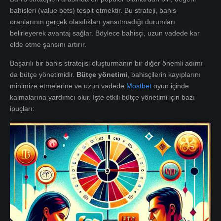
bahisleri (value bets) tespit etmektir. Bu strateji, bahis
oranlarının gerçek olasılıkları yansıtmadığı durumları
belirleyerek avantaj sağlar. Böylece bahisçi, uzun vadede kar
elde etme şansını artırır.
Başarılı bir bahis stratejisi oluşturmanın bir diğer önemli adımı
da bütçe yönetimidir.
Bütçe yönetimi
, bahisçilerin kayıplarını
minimize etmelerine ve uzun vadede
Mostbet
oyun içinde
kalmalarına yardımcı olur. İşte etkili bütçe yönetimi için bazı
ipuçları: