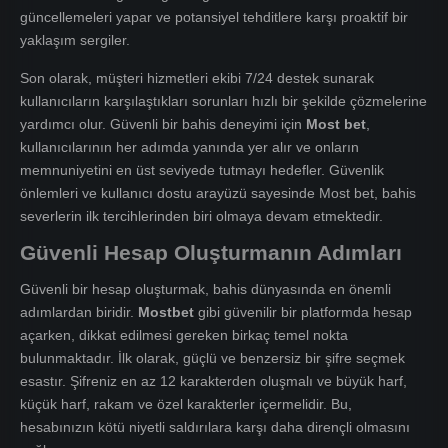
güncellemeleri yapar ve potansiyel tehditlere karşı proaktif bir
yaklaşım sergiler.
Son olarak, müşteri hizmetleri ekibi 7/24 destek sunarak
kullanıcıların karşılaştıkları sorunları hızlı bir şekilde çözmelerine
yardımcı olur. Güvenli bir bahis deneyimi için
Most bet
,
kullanıcılarının her adımda yanında yer alır ve onların
memnuniyetini en üst seviyede tutmayı hedefler. Güvenlik
önlemleri ve kullanıcı dostu arayüzü sayesinde Most bet, bahis
severlerin ilk tercihlerinden biri olmaya devam etmektedir.
Güvenli Hesap Oluşturmanın Adımları
Güvenli bir hesap oluşturmak, bahis dünyasında en önemli
adımlardan biridir.
Mostbet
gibi güvenilir bir platformda hesap
açarken, dikkat edilmesi gereken birkaç temel nokta
bulunmaktadır. İlk olarak, güçlü ve benzersiz bir şifre seçmek
esastır. Şifreniz en az 12 karakterden oluşmalı ve büyük harf,
küçük harf, rakam ve özel karakterler içermelidir. Bu,
hesabınızın kötü niyetli saldırılara karşı daha dirençli olmasını