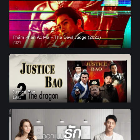
Thẩm Phán Ác Ma – The Devil Judge (2021)
2021
Justice Bao
1993