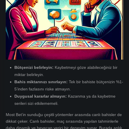
Bütçenizi belirleyin:
Kaybetmeyi göze alabileceğiniz bir
miktar belirleyin.
Bahis miktarınızı sınırlayın:
Tek bir bahiste bütçenizin %1-
5’inden fazlasını riske atmayın.
Duygusal kararlar almayın:
Kazanma ya da kaybetme
serileri sizi etkilememeli.
Most Bet’in sunduğu çeşitli yöntemler arasında canlı bahisler de
dikkat çeker. Canlı bahisler, maç sırasında yapılan tahminlerle
daha dinamik ve heyecan verici bir deneyim sunar. Burada anlık