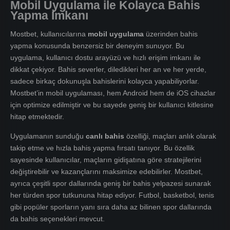
Mobil Uygulama ile Kolayca Bahis
Yapma İmkanı
Mostbet, kullanıcılarına
mobil uygulama
üzerinden bahis
yapma konusunda benzersiz bir deneyim sunuyor. Bu
uygulama, kullanıcı dostu arayüzü ve hızlı erişim imkanı ile
dikkat çekiyor. Bahis severler, diledikleri her an ve her yerde,
sadece birkaç dokunuşla bahislerini kolayca yapabiliyorlar.
Mostbet’in mobil uygulaması, hem Android hem de iOS cihazlar
için optimize edilmiştir ve bu sayede geniş bir kullanıcı kitlesine
hitap etmektedir.
Uygulamanın sunduğu
canlı bahis
özelliği, maçları anlık olarak
takip etme ve hızla bahis yapma fırsatı tanıyor. Bu özellik
sayesinde kullanıcılar, maçların gidişatına göre stratejilerini
değiştirebilir ve kazançlarını maksimize edebilirler. Mostbet,
ayrıca çeşitli spor dallarında geniş bir bahis yelpazesi sunarak
her türden spor tutkununa hitap ediyor. Futbol, basketbol, tenis
gibi popüler sporların yanı sıra daha az bilinen spor dallarında
da bahis seçenekleri mevcut.