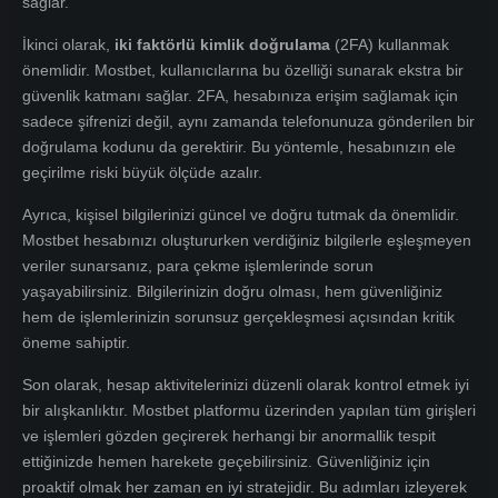
sağlar.
İkinci olarak,
iki faktörlü kimlik doğrulama
(2FA) kullanmak
önemlidir. Mostbet, kullanıcılarına bu özelliği sunarak ekstra bir
güvenlik katmanı sağlar. 2FA, hesabınıza erişim sağlamak için
sadece şifrenizi değil, aynı zamanda telefonunuza gönderilen bir
doğrulama kodunu da gerektirir. Bu yöntemle, hesabınızın ele
geçirilme riski büyük ölçüde azalır.
Ayrıca, kişisel bilgilerinizi güncel ve doğru tutmak da önemlidir.
Mostbet hesabınızı oluştururken verdiğiniz bilgilerle eşleşmeyen
veriler sunarsanız, para çekme işlemlerinde sorun
yaşayabilirsiniz. Bilgilerinizin doğru olması, hem güvenliğiniz
hem de işlemlerinizin sorunsuz gerçekleşmesi açısından kritik
öneme sahiptir.
Son olarak, hesap aktivitelerinizi düzenli olarak kontrol etmek iyi
bir alışkanlıktır. Mostbet platformu üzerinden yapılan tüm girişleri
ve işlemleri gözden geçirerek herhangi bir anormallik tespit
ettiğinizde hemen harekete geçebilirsiniz. Güvenliğiniz için
proaktif olmak her zaman en iyi stratejidir. Bu adımları izleyerek