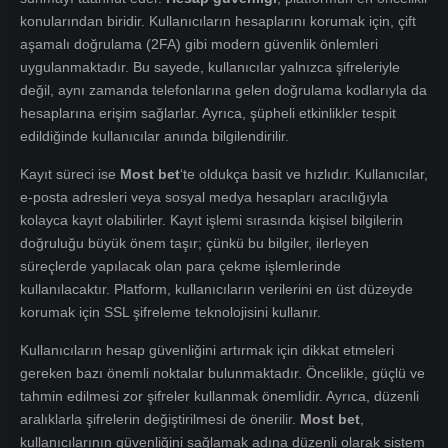
konularından biridir. Kullanıcıların hesaplarını korumak için, çift
aşamalı doğrulama (2FA) gibi modern güvenlik önlemleri
uygulanmaktadır. Bu sayede, kullanıcılar yalnızca şifreleriyle
değil, aynı zamanda telefonlarına gelen doğrulama kodlarıyla da
hesaplarına erişim sağlarlar. Ayrıca, şüpheli etkinlikler tespit
edildiğinde kullanıcılar anında bilgilendirilir.
Kayıt süreci ise
Most bet
‘te oldukça basit ve hızlıdır. Kullanıcılar,
e-posta adresleri veya sosyal medya hesapları aracılığıyla
kolayca kayıt olabilirler. Kayıt işlemi sırasında kişisel bilgilerin
doğruluğu büyük önem taşır; çünkü bu bilgiler, ilerleyen
süreçlerde yapılacak olan para çekme işlemlerinde
kullanılacaktır. Platform, kullanıcıların verilerini en üst düzeyde
korumak için SSL şifreleme teknolojisini kullanır.
Kullanıcıların hesap güvenliğini artırmak için dikkat etmeleri
gereken bazı önemli noktalar bulunmaktadır. Öncelikle, güçlü ve
tahmin edilmesi zor şifreler kullanmak önemlidir. Ayrıca, düzenli
aralıklarla şifrelerin değiştirilmesi de önerilir.
Most bet
,
kullanıcılarının güvenliğini sağlamak adına düzenli olarak sistem