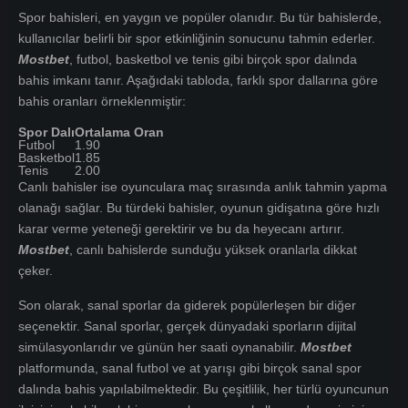
Spor bahisleri, en yaygın ve popüler olanıdır. Bu tür bahislerde,
kullanıcılar belirli bir spor etkinliğinin sonucunu tahmin ederler.
Mostbet
, futbol, basketbol ve tenis gibi birçok spor dalında
bahis imkanı tanır. Aşağıdaki tabloda, farklı spor dallarına göre
bahis oranları örneklenmiştir:
Spor Dalı
Ortalama Oran
Futbol
1.90
Basketbol
1.85
Tenis
2.00
Canlı bahisler ise oyunculara maç sırasında anlık tahmin yapma
olanağı sağlar. Bu türdeki bahisler, oyunun gidişatına göre hızlı
karar verme yeteneği gerektirir ve bu da heyecanı artırır.
Mostbet
, canlı bahislerde sunduğu yüksek oranlarla dikkat
çeker.
Son olarak, sanal sporlar da giderek popülerleşen bir diğer
seçenektir. Sanal sporlar, gerçek dünyadaki sporların dijital
simülasyonlarıdır ve günün her saati oynanabilir.
Mostbet
platformunda, sanal futbol ve at yarışı gibi birçok sanal spor
dalında bahis yapılabilmektedir. Bu çeşitlilik, her türlü oyuncunun