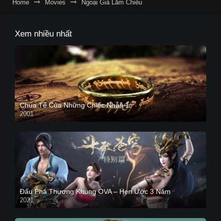
Home
Movies
Ngoại Già Lắm Chiêu
Xem nhiều nhất
Chúa Tể Của Những Chiếc Nhẫn 1
2001
Đấu Phá Thương Khung OVA – Hẹn Ước 3 Năm
2021