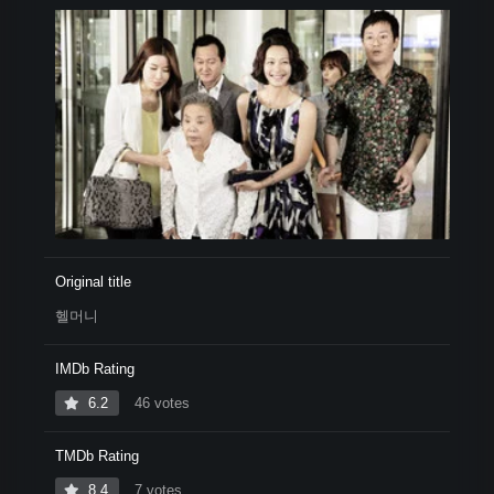
Original title
헬머니
IMDb Rating
6.2
46 votes
TMDb Rating
8.4
7 votes