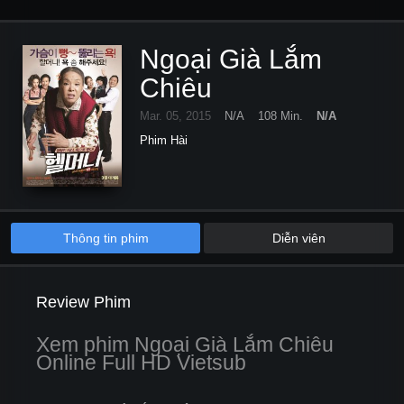
Ngoại Già Lắm
Chiêu
Mar. 05, 2015
N/A
108 Min.
N/A
Phim Hài
Thông tin phim
Diễn viên
Review Phim
Xem phim Ngoại Già Lắm Chiêu
Online Full HD Vietsub