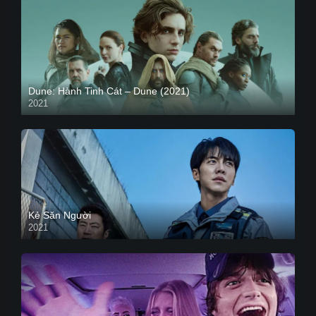
Dune: Hành Tinh Cát – Dune (2021)
2021
HD VIETSUB
Kẻ Săn Người
2021