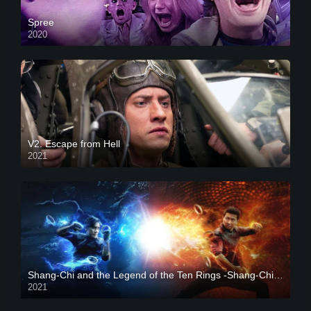
Spree
2020
V2. Escape from Hell
2021
Shang-Chi and the Legend of the Ten Rings -Shang-Chi và huyền thoại Thập Luân
2021
CAM