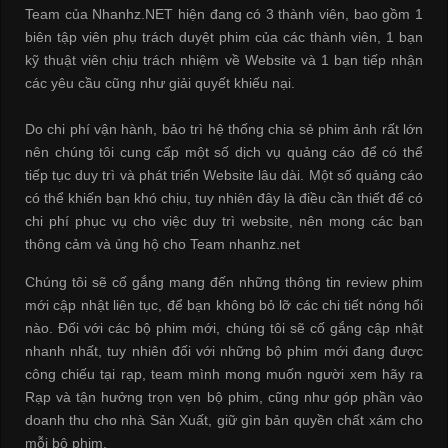
Team của Nhanhz.NET hiện đang có 3 thành viên, bao gồm 1
biên tập viên phụ trách duyệt phim của các thành viên, 1 bạn
kỹ thuật viên chịu trách nhiệm về Website và 1 bạn tiếp nhận
các yêu cầu cũng như giải quyết khiếu nại.
Do chi phí vận hành, bảo trì hệ thống chia sẻ phim ảnh rất lớn
nên chúng tôi cung cấp một số dịch vụ quảng cáo để có thể
tiếp tục duy trì và phát triển Website lâu dài. Một số quảng cáo
có thể khiến bạn khó chịu, tuy nhiên đây là điều cần thiết để có
chi phí phục vụ cho việc duy trì website, nên mong các bạn
thông cảm và ủng hộ cho Team nhanhz.net
Chúng tôi sẽ cố gắng mang đến những thông tin review phim
mới cập nhật liên tục, để bạn không bỏ lỡ các chi tiết nóng hổi
nào. Đối với các bộ phim mới, chúng tôi sẽ cố gắng cập nhật
nhanh nhất, tuy nhiên đối với những bộ phim mới đang được
công chiếu tại rạp, team mình mong muốn người xem hãy ra
Rạp và tận hưởng trọn vẹn bộ phim, cũng như góp phần vào
doanh thu cho nhà Sản Xuất, giữ gìn bản quyền chất xám cho
mỗi bộ phim.