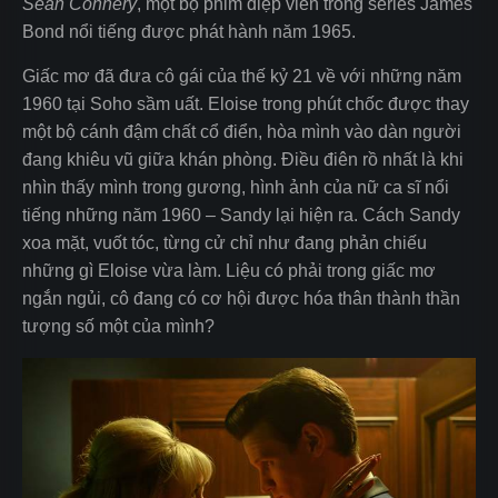
Sean Connery
, một bộ phim điệp viên trong series James
Bond nổi tiếng được phát hành năm 1965.
Giấc mơ đã đưa cô gái của thế kỷ 21 về với những năm
1960 tại Soho sầm uất. Eloise trong phút chốc được thay
một bộ cánh đậm chất cổ điển, hòa mình vào dàn người
đang khiêu vũ giữa khán phòng. Điều điên rồ nhất là khi
nhìn thấy mình trong gương, hình ảnh của nữ ca sĩ nổi
tiếng những năm 1960 – Sandy lại hiện ra. Cách Sandy
xoa mặt, vuốt tóc, từng cử chỉ như đang phản chiếu
những gì Eloise vừa làm. Liệu có phải trong giấc mơ
ngắn ngủi, cô đang có cơ hội được hóa thân thành thần
tượng số một của mình?