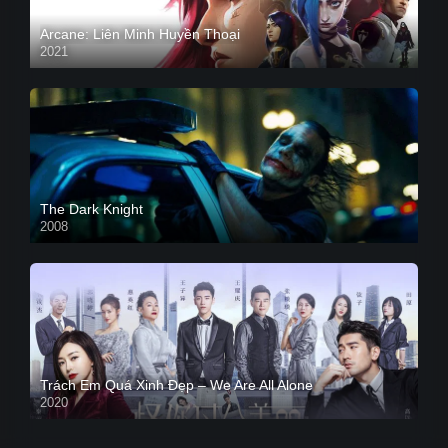
Arcane: Liên Minh Huyền Thoại
2021
The Dark Knight
2008
Trách Em Quá Xinh Đẹp – We Are All Alone
2020