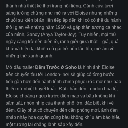
thành nhà thiết kế thời trang nổi tiếng. Cánh cửa tươi
sáng tưởng chừng như mở ra với Eloise nhưng những
chuỗi sự kiện bí ẩn liên tiếp ập đến khi cô có thể du hành
thời gian về những năm 1960 và gặp thần tượng ca nhạc
của mình, Sandy (Anya Taylor-Joy). Tuy nhiên, mọi thứ
ngày càng trở nên điên rồ, ranh giới giữa thật – giả, quá
khứ và hiện tại khiến cô gái trở nên lẫn lộn, mờ ám về
những thứ xunh quanh.
Mở đầu trailer
Đêm Trước ở Soho
là hình ảnh Eloise
trên chuyến tàu tới London- nơi sẽ giúp cô từng bước
tiến gần hơn đến hành trình chinh phục ước mơ như bao
thiếu nữ nhiệt huyết khác. Đặt chân đến London hoa lệ,
Eloise choáng ngợp trước diện mạo và bầu không khí
sầm uất, nhộn nhịp của thành phố lớn, đặc biệt khi về
đêm. Giây phút cô chuyển đến căn phòng mới, ánh đèn
nhấp nháy hòa quyện cùng bầu không khí u ám báo hiệu
một tương lai chẳng lành sắp xảy đến.