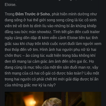
Eloise.
Trong
Đêm Trước ở Soho
, phát hiện mình dường như
đang sống ở hai thế giới song song cũng là lúc cô sinh
viên trẻ vô tình bị dính líu vào những bí ẩn khủng khiếp
đằng sau bức màn showbiz. Tình tiết gần đến cuối trailer
ngày càng dồn dập đi kèm viễn cảnh Eloise liên tục tỉnh
giấc sau khi chạy trốn khỏi cuộc rượt đuổi làm người xem
thoi thóp đến vỡ tim. Hình ảnh hai người phụ nữ từ hai
chốn thực – ảo cùng lúc xuất hiện trong bầu không khí
đen tối mang lại cảm giác ám ảnh đến sởn gai ốc. Họ
đang cùng là mục tiêu của một tên săn đuổi man rợ, vậy
tính mạng của cả hai cô gái có được bảo toàn? Liệu một
trong hai người có phải chết thì mới giải đáp được bí ẩn
của những giấc mơ kỳ lạ này?