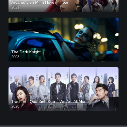
Arcane: Liên Minh Huyền Thoại
2021
The Dark Knight
2008
Trách Em Quá Xinh Đẹp – We Are All Alone
2020