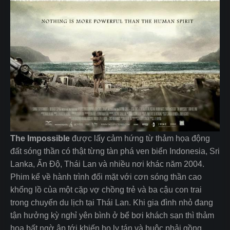
The Impossible
được lấy cảm hứng từ thảm họa động
đất sóng thần có thật từng tàn phá ven biển Indonesia, Sri
Lanka, Ấn Độ, Thái Lan và nhiều nơi khác năm 2004.
Phim kể về hành trình đối mặt với cơn sóng thần cao
khổng lồ của một cặp vợ chồng trẻ và ba cậu con trai
trong chuyến du lịch tại Thái Lan. Khi gia đình nhỏ đang
tận hưởng kỳ nghỉ yên bình ở bể bơi khách sạn thì thảm
họa bất ngờ ập tới khiến họ ly tán và buộc phải gồng