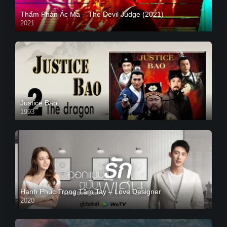
Thẩm Phán Ác Ma – The Devil Judge (2021)
2021
Justice Bao
1993
Hạnh Phúc Trong Tầm Tay – Love Designer
2020