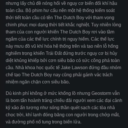
nhưng lấy chủ đề nóng hổi về nguy cơ biến đổi khí hậu
toàn cầu. Bộ phim hư cấu nên một hệ thống kiểm soát
thời tiết toàn cầu có tên The Dutch Boy với tham vọng
chinh phục mọi dạng thời tiết khắc nghiệt. Tuy nhiên lòng
tham của con người khiến The Dutch Boy rơi vào tầm
ngắm của các thế lực chính trị nguy hiểm. Các thế lực
này mưu đồ vũ khí hóa hệ thống trên và tạo nên lỗ hổng
nghiêm trọng khiến Trái Đất đứng trước nguy cơ bị hủy
diệt khủng khiếp bởi cơn siêu bão có sức công phá toàn
cầu. Nhà khoa học quốc tế Jake Lawson đứng đầu nhóm
chế tạo The Dutch Boy nay cũng phải gánh vác trách
nhiệm ngăn chặn cơn siêu bão
.
Dù kinh phí không ở mức khổng lồ nhưng Geostorm vẫn
là bom tấn hoành tráng chiêu đãi người xem các đại cảnh
kỹ xảo ấn tượng như sóng thần quét sạch các tòa nhà
chọc trời, khí lạnh đóng băng con người trong chớp mắt,
và đường phố nổ tung trong biển lửa.