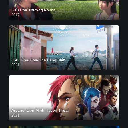
Đấu Phá Thương Khung
2017
Điệu Cha-Cha-Cha Làng Biển
2021
Arcane: Liên Minh Huyền Thoại
2021